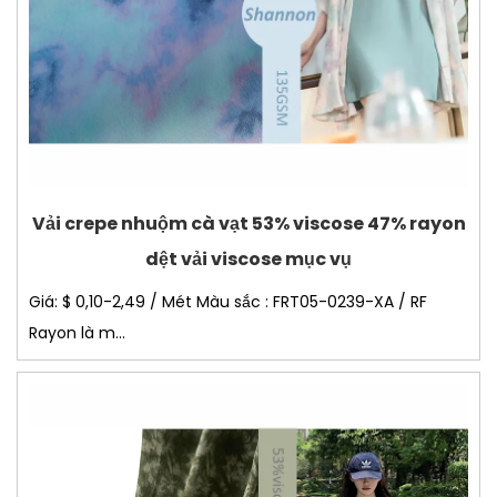
Vải crepe nhuộm cà vạt 53% viscose 47% rayon
dệt vải viscose mục vụ
Giá: $ 0,10-2,49 / Mét Màu sắc : FRT05-0239-XA / RF
Rayon là m...