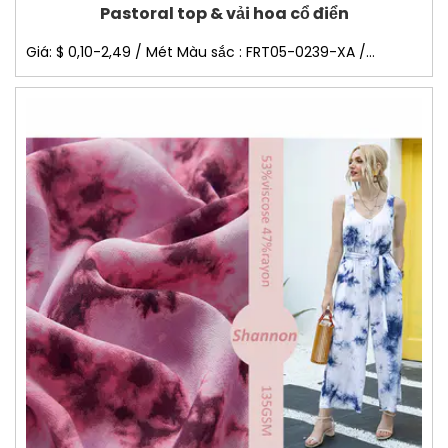
Pastoral top & vải hoa cổ điển
Giá: $ 0,10-2,49 / Mét Màu sắc : FRT05-0239-XA /...