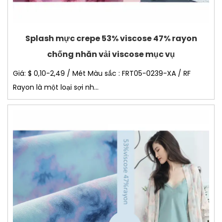
Splash mực crepe 53% viscose 47% rayon
chống nhăn vải viscose mục vụ
Giá: $ 0,10-2,49 / Mét Màu sắc : FRT05-0239-XA / RF
Rayon là một loại sợi nh...