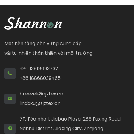
Một nền tảng bền vững cung cấp
vải tự nhiên thân thiện với môi trường
+86 13818693732
+86 18868039465
breezeli@zjztex.cn
lindaxu@zjztex.cn
7F, Tòa nhà 1, Jiabao Plaza, 286 Fuxing Road,
Nanhu District, JiaXing City, Zhejiang