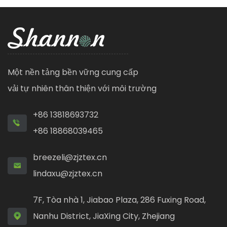
Một nền tảng bền vững cung cấp
vải tự nhiên thân thiện với môi trường
+86 13818693732
+86 18868039465
breezeli@zjztex.cn
lindaxu@zjztex.cn
7F, Tòa nhà 1, Jiabao Plaza, 286 Fuxing Road,
Nanhu District, JiaXing City, Zhejiang