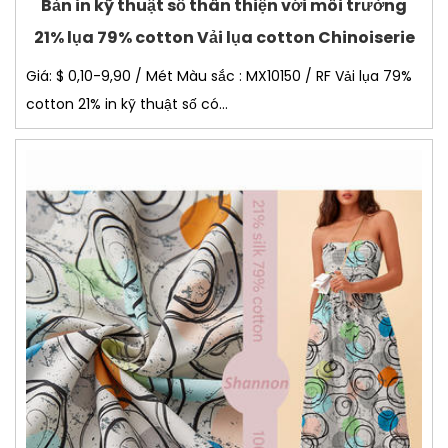
Bản in kỹ thuật số thân thiện với môi trường
21% lụa 79% cotton Vải lụa cotton Chinoiserie
Giá: $ 0,10-9,90 / Mét Màu sắc : MX10150 / RF Vải lụa 79%
cotton 21% in kỹ thuật số có...