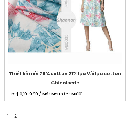
Thiết kế mới 79% cotton 21% lụa Vải lụa cotton
Chinoiserie
Giá: $ 0,10-9,90 / Mét Màu sắc : MX101...
1
2
›