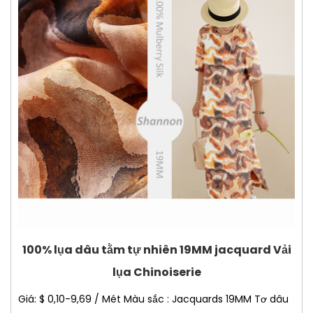
100% lụa dâu tằm tự nhiên 19MM jacquard Vải
lụa Chinoiserie
Giá: $ 0,10-9,69 / Mét Màu sắc : Jacquards 19MM Tơ dâu